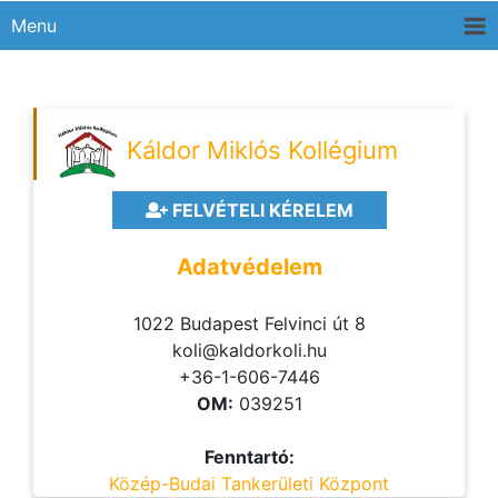
Menu
Káldor Miklós Kollégium
FELVÉTELI KÉRELEM
Adatvédelem
1022 Budapest Felvinci út 8
koli@kaldorkoli.hu
+36-1-606-7446
OM:
039251
Fenntartó:
Közép-Budai Tankerületi Központ