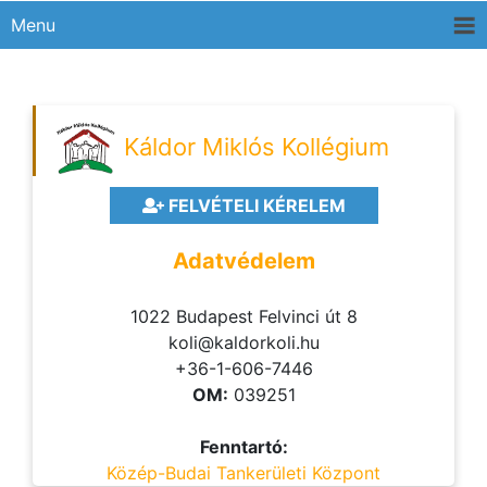
Menu
Káldor Miklós Kollégium
FELVÉTELI KÉRELEM
Adatvédelem
1022 Budapest Felvinci út 8
koli@kaldorkoli.hu
+36-1-606-7446
OM:
039251
Fenntartó:
Közép-Budai Tankerületi Központ