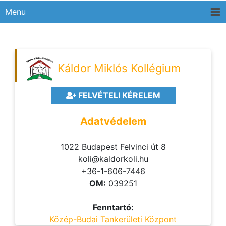
Menu
Káldor Miklós Kollégium
FELVÉTELI KÉRELEM
Adatvédelem
1022 Budapest Felvinci út 8
koli@kaldorkoli.hu
+36-1-606-7446
OM:
039251
Fenntartó:
Közép-Budai Tankerületi Központ