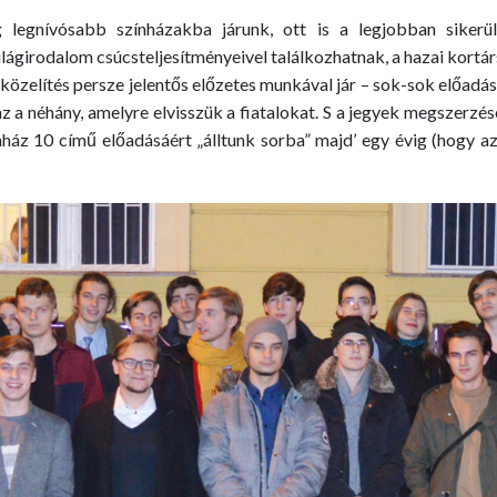
 legnívósabb színházakba járunk, ott is a legjobban sikerül
világirodalom csúcsteljesítményeivel találkozhatnak, a hazai kortár
közelítés persze jelentős előzetes munkával jár – sok-sok előadás
z a néhány, amelyre elvisszük a fiatalokat. S a jegyek megszerzés
ház 10 című előadásáért „álltunk sorba” majd’ egy évig (hogy az