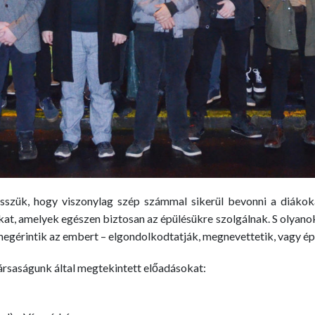
sszük, hogy viszonylag szép számmal sikerül bevonni a diákoka
at, amelyek egészen biztosan az épülésükre szolgálnak. S olyano
k megérintik az embert – elgondolkodtatják, megnevettetik, vagy é
társaságunk által megtekintett előadásokat: