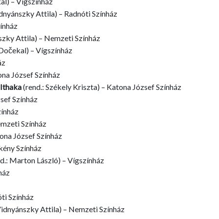
al) – Vígszínház
Vidnyánszky Attila) – Radnóti Színház
zínház
szky Attila) – Nemzeti Színház
 Dočekal) – Vígszínház
áz
ona József Színház
Ithaka
(rend.: Székely Kriszta) – Katona József Színház
zsef Színház
zínház
emzeti Színház
tona József Színház
rkény Színház
d.: Marton László) – Vígszínház
ház
óti Színház
Vidnyánszky Attila) – Nemzeti Színház