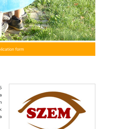
lication form
5
a
n
k
a