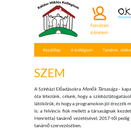
Felvételi
kérelem
Kezdőlap
A kollégium
Tanárok, diák
SZEM
A Színházi Előadásokra
Menők Társasága
– kapa
óta létezünk, célunk, hogy a színházlátogatáso
látókörük, és hogy a programokon jól érezzék m
is: a felvincis fiúk mellett a társaságnak kez
Henrietta) tanárnő vezetésével, 2017-től pedig a
tanárnő szervezésében.