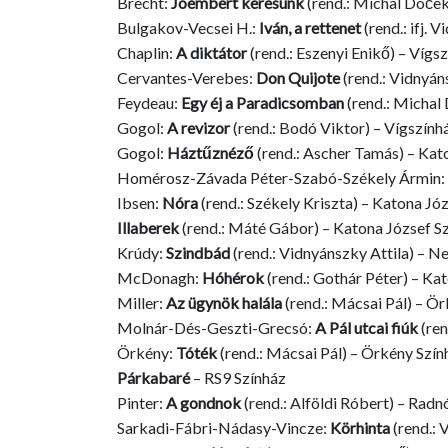
Brecht:
Jóembert keresünk
(rend.: Michal Doček
Bulgakov-Vecsei H.:
Iván, a rettenet
(rend.: ifj. 
Chaplin:
A diktátor
(rend.: Eszenyi Enikő) – Vígs
Cervantes-Verebes:
Don Quijote
(rend.: Vidnyán
Feydeau:
Egy éj a Paradicsomban
(rend.: Michal
Gogol:
A revizor
(rend.: Bodó Viktor) – Vígszính
Gogol:
Háztűznéző
(rend.: Ascher Tamás) – Kat
Homérosz-Závada Péter-Szabó-Székely Ármin:
Ibsen:
Nóra
(rend.: Székely Kriszta) – Katona Jó
Illaberek
(rend.: Máté Gábor) – Katona József S
Krúdy:
Szindbád
(rend.: Vidnyánszky Attila) – N
McDonagh:
Hóhérok
(rend.: Gothár Péter) – Ka
Miller:
Az ügynök halála
(rend.: Mácsai Pál) – Ö
Molnár-Dés-Geszti-Grecsó:
A Pál utcai fiúk
(ren
Örkény:
Tóték
(rend.: Mácsai Pál) – Örkény Szín
Párkabaré
– RS9 Színház
Pinter:
A gondnok
(rend.: Alföldi Róbert) – Radn
Sarkadi-Fábri-Nádasy-Vincze:
Körhinta
(rend.: 