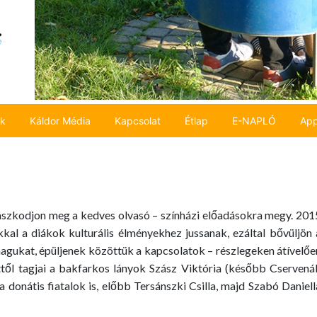
ok
Káldor Média
Kapcsolat
Étlap
E-NAPLÓ
App
szkodjon meg a kedves olvasó – színházi előadásokra megy. 201
kkal a diákok kulturális élményekhez jussanak, ezáltal bővüljön 
agukat, épüljenek közöttük a kapcsolatok – részlegeken átívelőe
dettől tagjai a bakfarkos lányok Szász Viktória (később Cservená
 donátis fiatalok is, előbb Tersánszki Csilla, majd Szabó Daniell