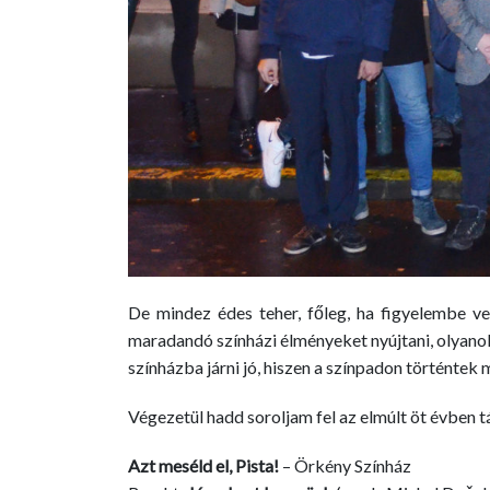
De mindez édes teher, főleg, ha figyelembe ve
maradandó színházi élményeket nyújtani, olyanok
színházba járni jó, hiszen a színpadon történte
Végezetül hadd soroljam fel az elmúlt öt évben 
Azt meséld el, Pista!
– Örkény Színház