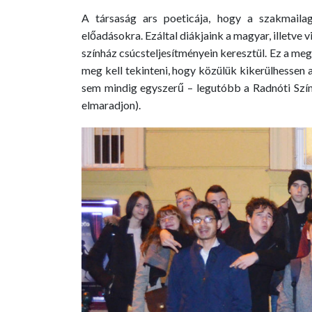
A társaság ars poeticája, hogy a szakmailag
előadásokra. Ezáltal diákjaink a magyar, illetve 
színház csúcsteljesítményein keresztül. Ez a meg
meg kell tekinteni, hogy közülük kikerülhessen a
sem mindig egyszerű – legutóbb a Radnóti Szín
elmaradjon).