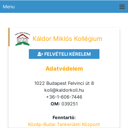
Menu
Káldor Miklós Kollégium
FELVÉTELI KÉRELEM
Adatvédelem
1022 Budapest Felvinci út 8
koli@kaldorkoli.hu
+36-1-606-7446
OM:
039251
Fenntartó:
Közép-Budai Tankerületi Központ