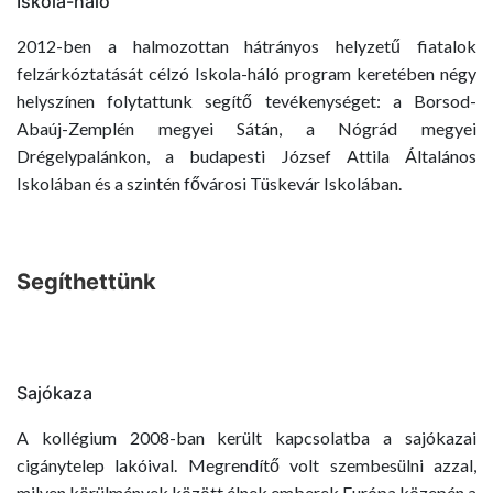
Iskola-háló
2012-ben a halmozottan hátrányos helyzetű fiatalok
felzárkóztatását célzó Iskola-háló program keretében négy
helyszínen folytattunk segítő tevékenységet: a Borsod-
Abaúj-Zemplén megyei Sátán, a Nógrád megyei
Drégelypalánkon, a budapesti József Attila Általános
Iskolában és a szintén fővárosi Tüskevár Iskolában.
Segíthettünk
Sajókaza
A kollégium 2008-ban került kapcsolatba a sajókazai
cigánytelep lakóival. Megrendítő volt szembesülni azzal,
milyen körülmények között élnek emberek Európa közepén a