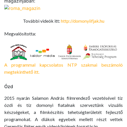
magazinjában:
További videók itt:
http://domonyiifjak.hu
Megvalósította:
A programmal kapcsolatos NTP szakmai beszámoló
megtekinthető itt.
Ózd
2015 nyarán Salamon András filmrendező vezetésével tíz
ózdi és tíz domonyi fiatalnak szerveztünk vizuális
készségeket, a filmkészítés tehetségterületét fejlesztő
programokat. A diákok egyebek mellett részt vettek
Gerendás Péter egyik videoklipjének forgatásán.