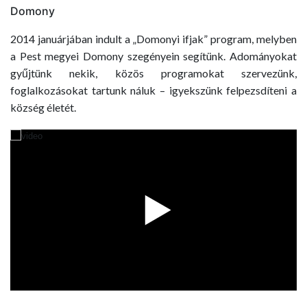
Domony
2014 januárjában indult a „Domonyi ifjak” program, melyben
a Pest megyei Domony szegényein segítünk. Adományokat
gyűjtünk nekik, közös programokat szervezünk,
foglalkozásokat tartunk náluk – igyekszünk felpezsdíteni a
község életét.