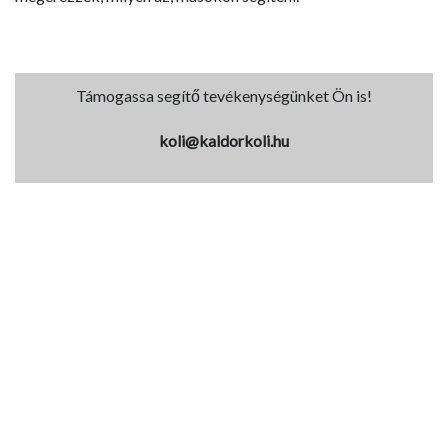
Támogassa segítő tevékenységünket Ön is!
koli@kaldorkoli.hu