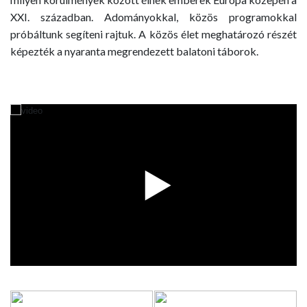
XXI. században. Adományokkal, közös programokkal
próbáltunk segíteni rajtuk. A közös élet meghatározó részét
képezték a nyaranta megrendezett balatoni táborok.