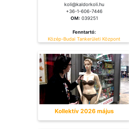
koli@kaldorkoli.hu
+36-1-606-7446
OM:
039251
Fenntartó:
Közép-Budai Tankerületi Központ
Kollektív 2026 május