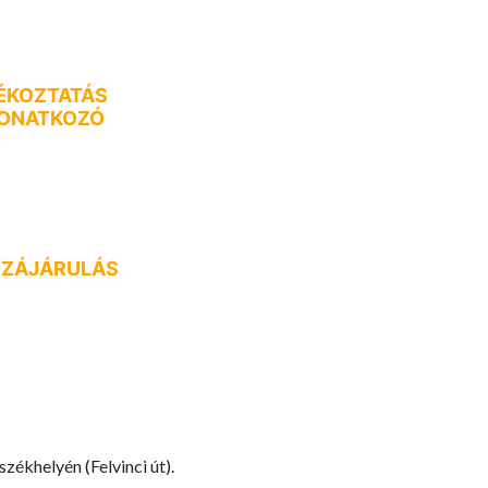
JÉKOZTATÁS
VONATKOZÓ
ZZÁJÁRULÁS
ékhelyén (Felvinci út).