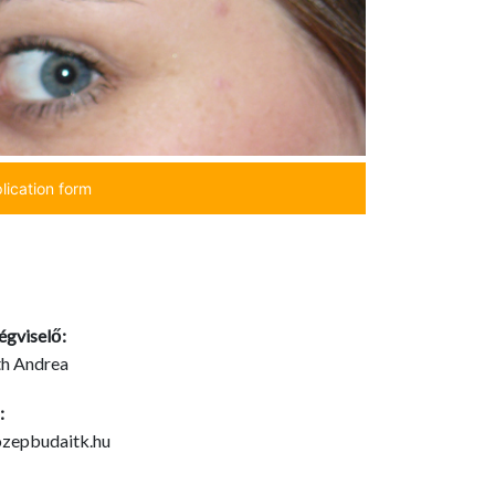
lication form
égviselő:
th Andrea
:
zepbudaitk.hu