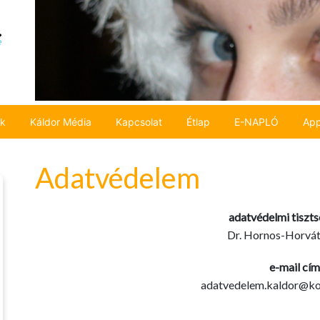
ok
Káldor Média
Kapcsolat
Étlap
E-NAPLÓ
App
Adatvédelem
adatvédelmi tiszts
Dr. Hornos-Horvá
e-mail cím
adatvedelem.kaldor@ko