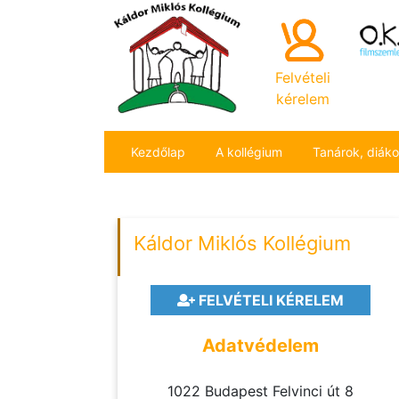
Felvételi
kérelem
Kezdőlap
A kollégium
Tanárok, diák
Káldor Miklós Kollégium
FELVÉTELI KÉRELEM
Adatvédelem
1022 Budapest Felvinci út 8