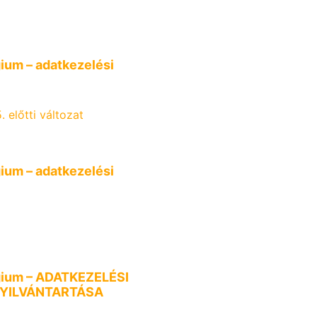
gium – adatkezelési
 előtti változat
gium – adatkezelési
égium – ADATKEZELÉSI
YILVÁNTARTÁSA