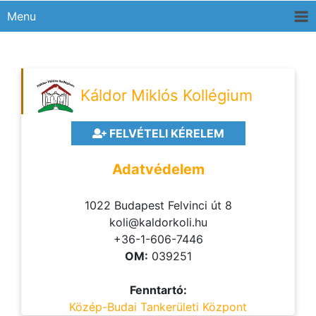
Menu
Káldor Miklós Kollégium
FELVÉTELI KÉRELEM
Adatvédelem
1022 Budapest Felvinci út 8
koli@kaldorkoli.hu
+36-1-606-7446
OM:
039251
Fenntartó:
Közép-Budai Tankerületi Központ