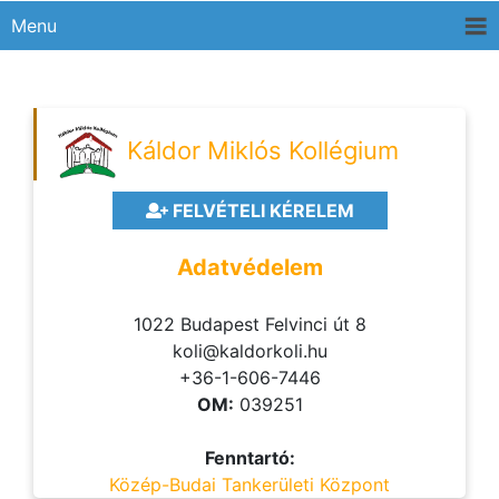
Menu
Káldor Miklós Kollégium
FELVÉTELI KÉRELEM
Adatvédelem
1022 Budapest Felvinci út 8
koli@kaldorkoli.hu
+36-1-606-7446
OM:
039251
Fenntartó:
Közép-Budai Tankerületi Központ