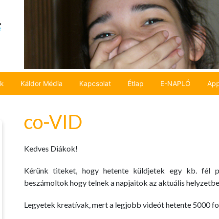
ok
Káldor Média
Kapcsolat
Étlap
E-NAPLÓ
App
co-VID
Kedves Diákok!
Kérünk titeket, hogy hetente küldjetek egy kb. fél 
beszámoltok hogy telnek a napjaitok az aktuális helyzetbe
Legyetek kreatívak, mert a legjobb videót hetente 5000 fo