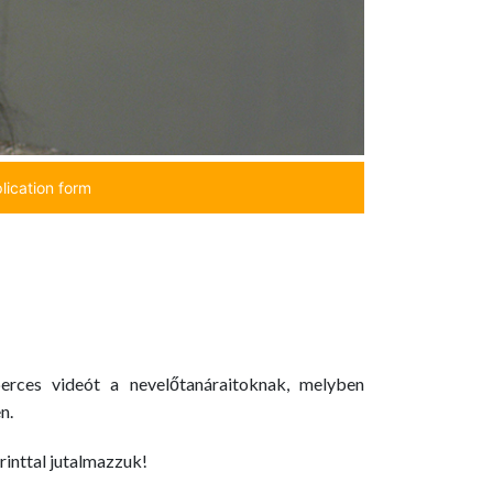
lication form
perces videót a nevelőtanáraitoknak, melyben
n.
rinttal jutalmazzuk!