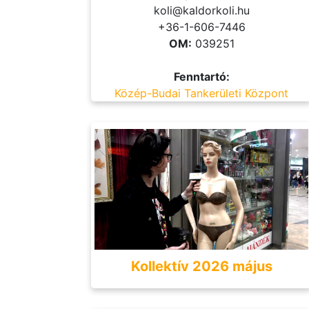
koli@kaldorkoli.hu
+36-1-606-7446
OM:
039251
Fenntartó:
Közép-Budai Tankerületi Központ
Kollektív 2026 május