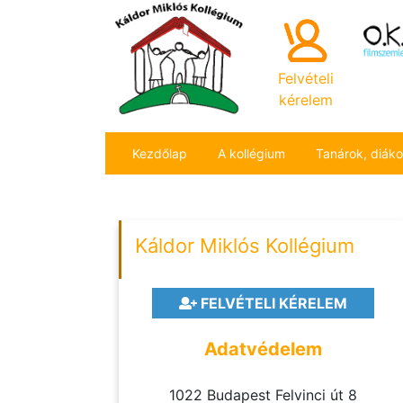
Felvételi
kérelem
Kezdőlap
A kollégium
Tanárok, diák
Káldor Miklós Kollégium
FELVÉTELI KÉRELEM
Adatvédelem
1022 Budapest Felvinci út 8