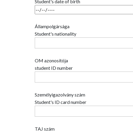
Student's date of birth
Állampolgársága
Student's nationality
OM azonosítója
student ID number
Személyigazolvány szám
Student's ID card number
TAJ szám