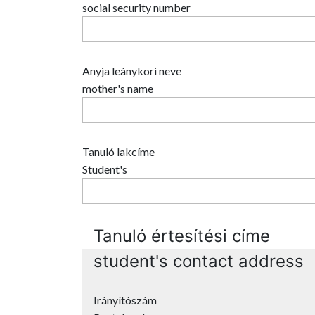
social security number
Anyja leánykori neve
mother's name
Tanuló lakcíme
Student's
Tanuló értesítési címe
student's contact address
Irányítószám