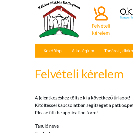
Felvételi
kérelem
Kezdőlap
A kollégium
Tanárok, diák
Felvételi kérelem
A jelentkezéshez töltse ki a következő űrlapot!
Kitöltéssel kapcsolatban segítséget a patkos.pe
Please fill the application form!
Tanuló neve