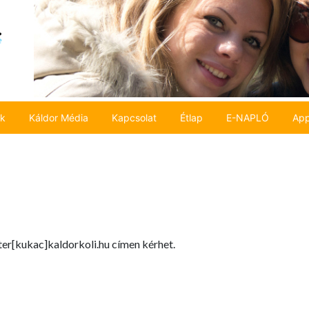
ok
Káldor Média
Kapcsolat
Étlap
E-NAPLÓ
App
ter[kukac]kaldorkoli.hu címen kérhet.