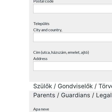
Postal code
Település
City and country,
Cím (utca, házszám, emelet, ajtó)
Address
Szülők / Gondviselők / Tör
Parents / Guardians / Legal
Apa neve