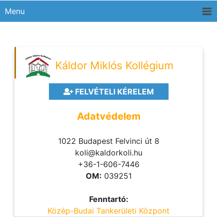
Menu
Káldor Miklós Kollégium
FELVÉTELI KÉRELEM
Adatvédelem
1022 Budapest Felvinci út 8
koli@kaldorkoli.hu
+36-1-606-7446
OM:
039251
Fenntartó:
Közép-Budai Tankerületi Központ