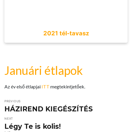
2021 tél-tavasz
Januári étlapok
Az év első étlapjai
ITT
megtekintjetőek.
PREVIOUS
HÁZIREND KIEGÉSZÍTÉS
NEXT
Légy Te is kolis!