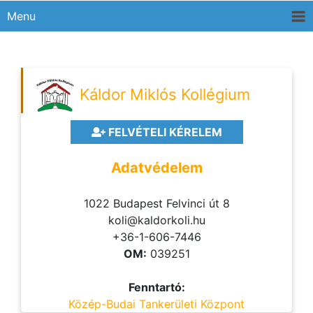
Menu
Káldor Miklós Kollégium
FELVÉTELI KÉRELEM
Adatvédelem
1022 Budapest Felvinci út 8
koli@kaldorkoli.hu
+36-1-606-7446
OM:
039251
Fenntartó:
Közép-Budai Tankerületi Központ