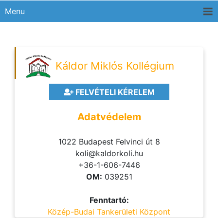
Menu
Káldor Miklós Kollégium
FELVÉTELI KÉRELEM
Adatvédelem
1022 Budapest Felvinci út 8
koli@kaldorkoli.hu
+36-1-606-7446
OM:
039251
Fenntartó:
Közép-Budai Tankerületi Központ