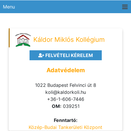
Menu
Káldor Miklós Kollégium
FELVÉTELI KÉRELEM
Adatvédelem
1022 Budapest Felvinci út 8
koli@kaldorkoli.hu
+36-1-606-7446
OM:
039251
Fenntartó:
Közép-Budai Tankerületi Központ