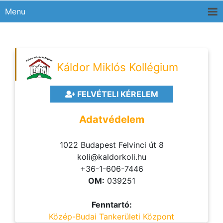
Menu
Káldor Miklós Kollégium
FELVÉTELI KÉRELEM
Adatvédelem
1022 Budapest Felvinci út 8
koli@kaldorkoli.hu
+36-1-606-7446
OM:
039251
Fenntartó:
Közép-Budai Tankerületi Központ