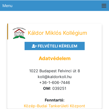
Menu
Káldor Miklós Kollégium
FELVÉTELI KÉRELEM
Adatvédelem
1022 Budapest Felvinci út 8
koli@kaldorkoli.hu
+36-1-606-7446
OM:
039251
Fenntartó:
Közép-Budai Tankerületi Központ