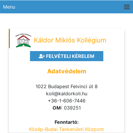
Menu
Káldor Miklós Kollégium
FELVÉTELI KÉRELEM
Adatvédelem
1022 Budapest Felvinci út 8
koli@kaldorkoli.hu
+36-1-606-7446
OM:
039251
Fenntartó:
Közép-Budai Tankerületi Központ