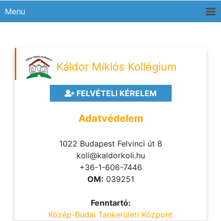
Menu
Káldor Miklós Kollégium
FELVÉTELI KÉRELEM
Adatvédelem
1022 Budapest Felvinci út 8
koli@kaldorkoli.hu
+36-1-606-7446
OM:
039251
Fenntartó:
Közép-Budai Tankerületi Központ