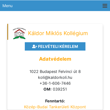
Menu
Káldor Miklós Kollégium
FELVÉTELI KÉRELEM
Adatvédelem
1022 Budapest Felvinci út 8
koli@kaldorkoli.hu
+36-1-606-7446
OM:
039251
Fenntartó:
Közép-Budai Tankerületi Központ