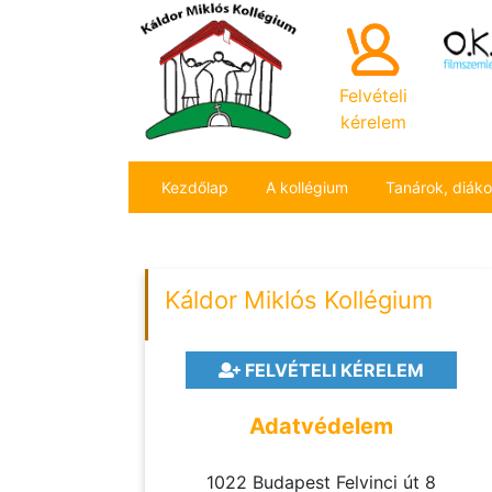
Felvételi
kérelem
Kezdőlap
A kollégium
Tanárok, diák
Káldor Miklós Kollégium
FELVÉTELI KÉRELEM
Adatvédelem
1022 Budapest Felvinci út 8