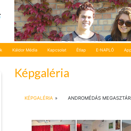
ok
Káldor Média
Kapcsolat
Étlap
E-NAPLÓ
App
Képgaléria
KÉPGALÉRIA
»
ANDROMÉDÁS MEGASZTÁRO