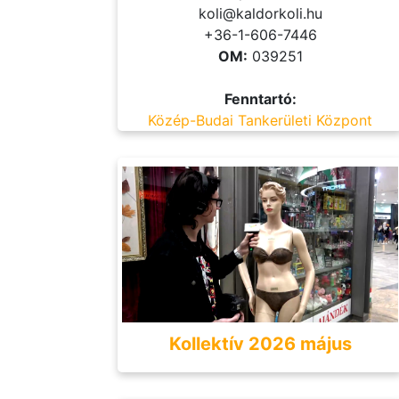
koli@kaldorkoli.hu
+36-1-606-7446
OM:
039251
Fenntartó:
Közép-Budai Tankerületi Központ
Kollektív 2026 május