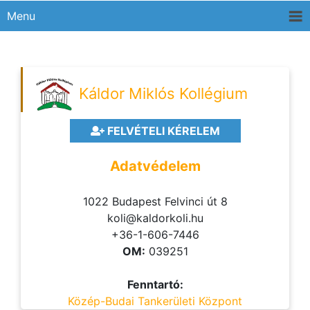
Menu
Káldor Miklós Kollégium
FELVÉTELI KÉRELEM
Adatvédelem
1022 Budapest Felvinci út 8
koli@kaldorkoli.hu
+36-1-606-7446
OM:
039251
Fenntartó:
Közép-Budai Tankerületi Központ