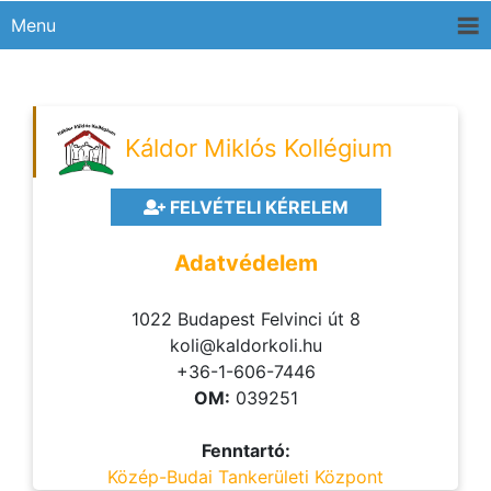
Menu
Káldor Miklós Kollégium
FELVÉTELI KÉRELEM
Adatvédelem
1022 Budapest Felvinci út 8
koli@kaldorkoli.hu
+36-1-606-7446
OM:
039251
Fenntartó:
Közép-Budai Tankerületi Központ