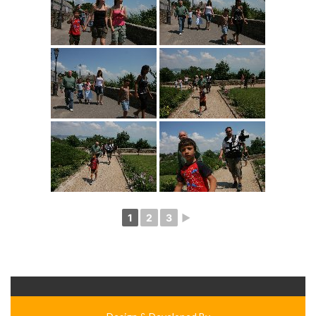
1
2
3
►