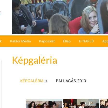
ok
Káldor Média
Kapcsolat
Étlap
E-NAPLÓ
App
Képgaléria
KÉPGALÉRIA
»
BALLAGÁS 2010.