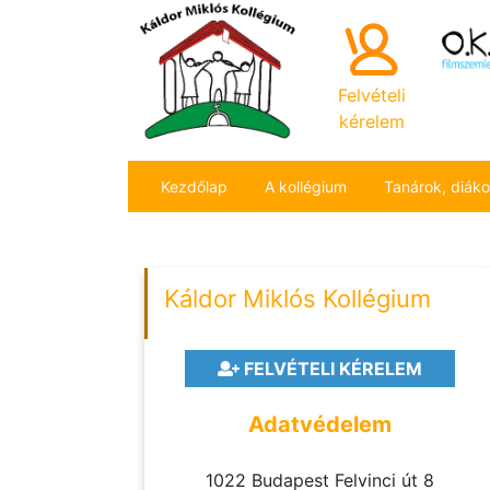
Felvételi
kérelem
Kezdőlap
A kollégium
Tanárok, diák
Káldor Miklós Kollégium
FELVÉTELI KÉRELEM
Adatvédelem
1022 Budapest Felvinci út 8