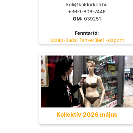
koli@kaldorkoli.hu
+36-1-606-7446
OM:
039251
Fenntartó:
Közép-Budai Tankerületi Központ
Kollektív 2026 május