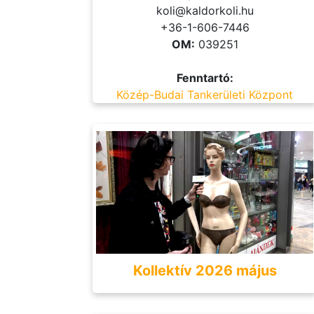
koli@kaldorkoli.hu
+36-1-606-7446
OM:
039251
Fenntartó:
Közép-Budai Tankerületi Központ
Kollektív 2026 május