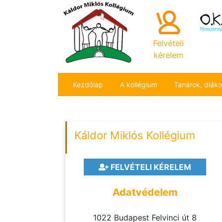
Felvételi
kérelem
Kezdőlap
A kollégium
Tanárok, diák
Káldor Miklós Kollégium
FELVÉTELI KÉRELEM
Adatvédelem
1022 Budapest Felvinci út 8