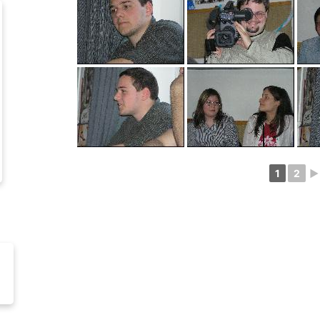
1
2
►