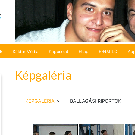
ok
Káldor Média
Kapcsolat
Étlap
E-NAPLÓ
App
Képgaléria
KÉPGALÉRIA
»
BALLAGÁSI RIPORTOK