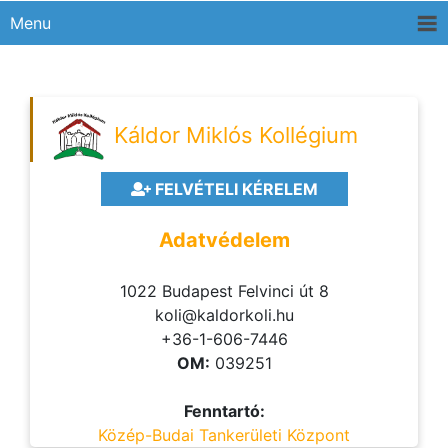
Menu
Káldor Miklós Kollégium
FELVÉTELI KÉRELEM
Adatvédelem
1022 Budapest Felvinci út 8
koli@kaldorkoli.hu
+36-1-606-7446
OM:
039251
Fenntartó:
Közép-Budai Tankerületi Központ