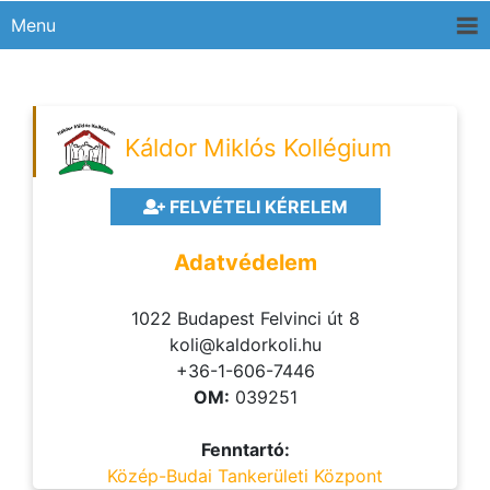
Menu
Káldor Miklós Kollégium
FELVÉTELI KÉRELEM
Adatvédelem
1022 Budapest Felvinci út 8
koli@kaldorkoli.hu
+36-1-606-7446
OM:
039251
Fenntartó:
Közép-Budai Tankerületi Központ