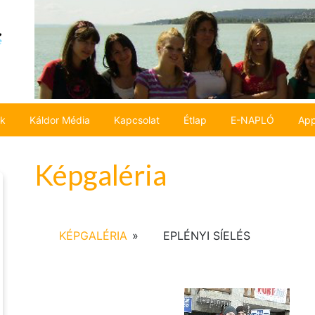
ok
Káldor Média
Kapcsolat
Étlap
E-NAPLÓ
App
Képgaléria
KÉPGALÉRIA
»
EPLÉNYI SÍELÉS