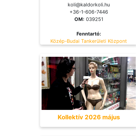
koli@kaldorkoli.hu
+36-1-606-7446
OM:
039251
Fenntartó:
Közép-Budai Tankerületi Központ
Kollektív 2026 május