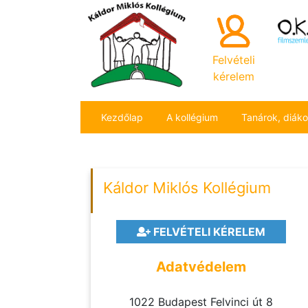
Felvételi
kérelem
Kezdőlap
A kollégium
Tanárok, diák
Káldor Miklós Kollégium
FELVÉTELI KÉRELEM
Adatvédelem
1022 Budapest Felvinci út 8