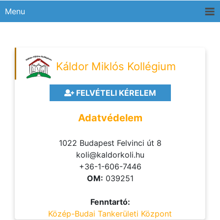
Menu
Káldor Miklós Kollégium
FELVÉTELI KÉRELEM
Adatvédelem
1022 Budapest Felvinci út 8
koli@kaldorkoli.hu
+36-1-606-7446
OM:
039251
Fenntartó:
Közép-Budai Tankerületi Központ