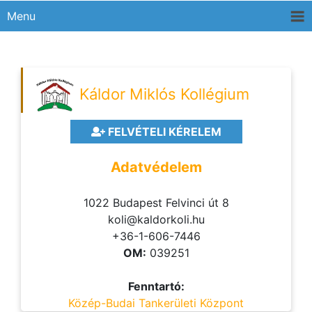
Menu
Káldor Miklós Kollégium
FELVÉTELI KÉRELEM
Adatvédelem
1022 Budapest Felvinci út 8
koli@kaldorkoli.hu
+36-1-606-7446
OM:
039251
Fenntartó:
Közép-Budai Tankerületi Központ