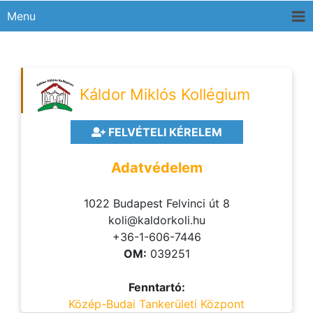
Menu
Káldor Miklós Kollégium
FELVÉTELI KÉRELEM
Adatvédelem
1022 Budapest Felvinci út 8
koli@kaldorkoli.hu
+36-1-606-7446
OM:
039251
Fenntartó:
Közép-Budai Tankerületi Központ