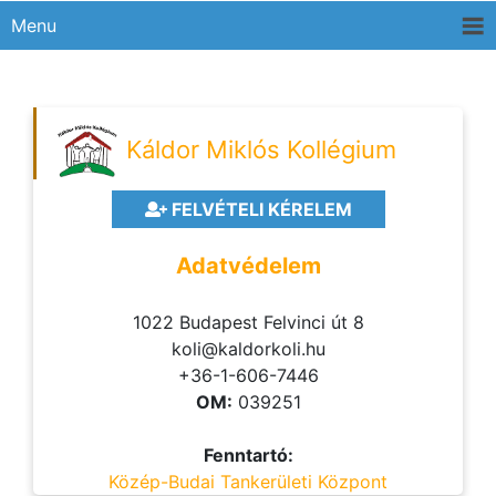
Menu
Káldor Miklós Kollégium
FELVÉTELI KÉRELEM
Adatvédelem
1022 Budapest Felvinci út 8
koli@kaldorkoli.hu
+36-1-606-7446
OM:
039251
Fenntartó:
Közép-Budai Tankerületi Központ