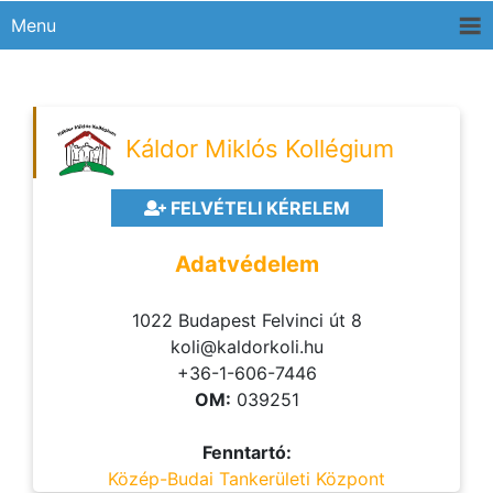
Menu
Káldor Miklós Kollégium
FELVÉTELI KÉRELEM
Adatvédelem
1022 Budapest Felvinci út 8
koli@kaldorkoli.hu
+36-1-606-7446
OM:
039251
Fenntartó:
Közép-Budai Tankerületi Központ