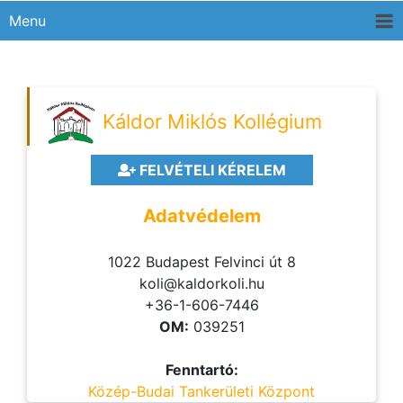
Menu
Káldor Miklós Kollégium
FELVÉTELI KÉRELEM
Adatvédelem
1022 Budapest Felvinci út 8
koli@kaldorkoli.hu
+36-1-606-7446
OM:
039251
Fenntartó:
Közép-Budai Tankerületi Központ