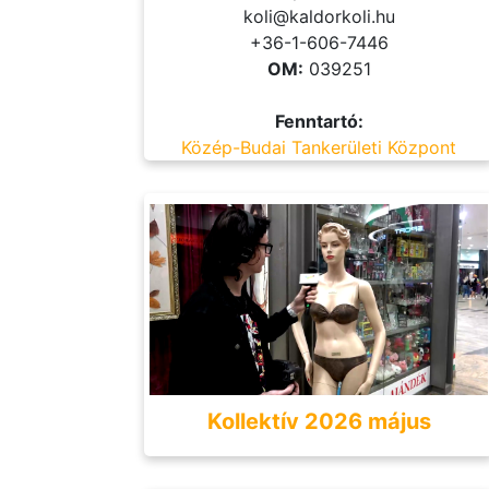
koli@kaldorkoli.hu
+36-1-606-7446
OM:
039251
Fenntartó:
Közép-Budai Tankerületi Központ
Kollektív 2026 május