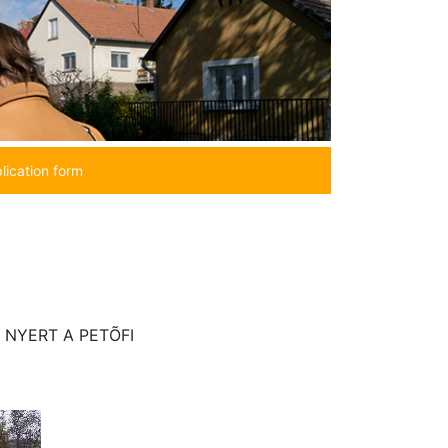
lication form
NYERT A PETÕFI