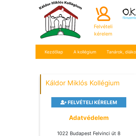
Felvételi
kérelem
Kezdőlap
A kollégium
Tanárok, diák
Káldor Miklós Kollégium
FELVÉTELI KÉRELEM
Adatvédelem
1022 Budapest Felvinci út 8