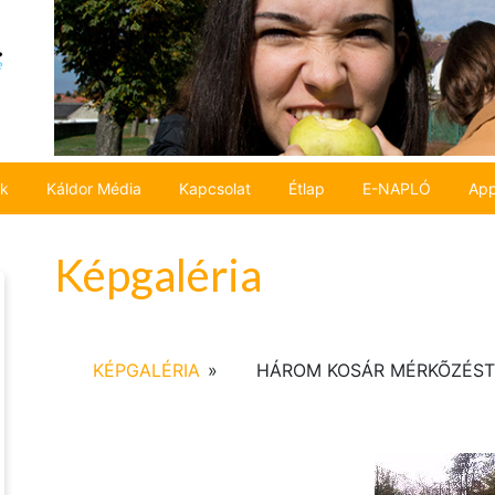
ok
Káldor Média
Kapcsolat
Étlap
E-NAPLÓ
App
Képgaléria
KÉPGALÉRIA
»
HÁROM KOSÁR MÉRKÕZÉST 