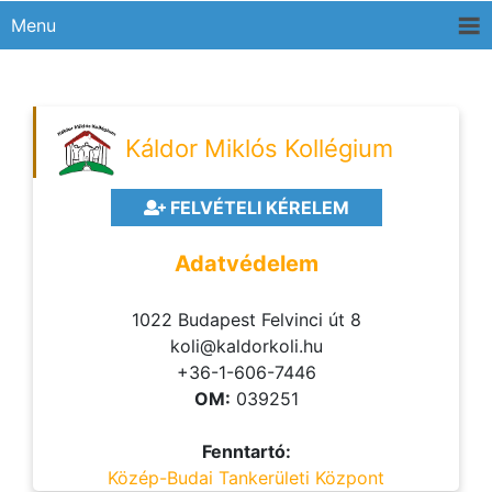
Menu
Káldor Miklós Kollégium
FELVÉTELI KÉRELEM
Adatvédelem
1022 Budapest Felvinci út 8
koli@kaldorkoli.hu
+36-1-606-7446
OM:
039251
Fenntartó:
Közép-Budai Tankerületi Központ