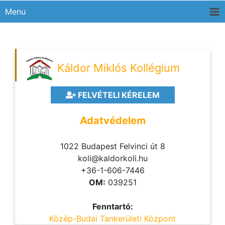
Menu
Káldor Miklós Kollégium
FELVÉTELI KÉRELEM
Adatvédelem
1022 Budapest Felvinci út 8
koli@kaldorkoli.hu
+36-1-606-7446
OM:
039251
Fenntartó:
Közép-Budai Tankerületi Központ