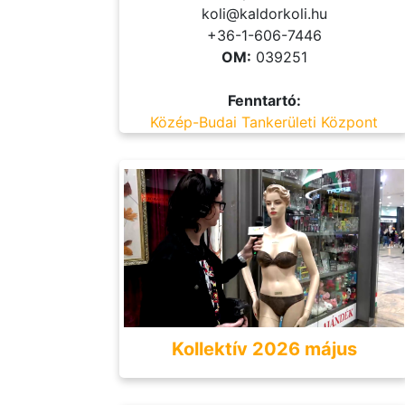
koli@kaldorkoli.hu
+36-1-606-7446
OM:
039251
Fenntartó:
Közép-Budai Tankerületi Központ
Kollektív 2026 május