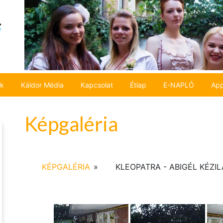
ok
Káldor Média
Kapcsolat
Étlap
E-NAPLÓ
App
Képgaléria
KÉPGALÉRIA
»
KLEOPATRA - ABIGÉL KÉZI