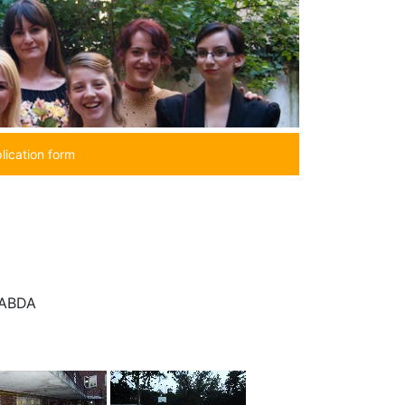
lication form
LABDA