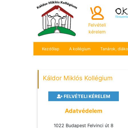
Felvételi
kérelem
Kezdőlap
A kollégium
Tanárok, diák
Káldor Miklós Kollégium
FELVÉTELI KÉRELEM
Adatvédelem
1022 Budapest Felvinci út 8