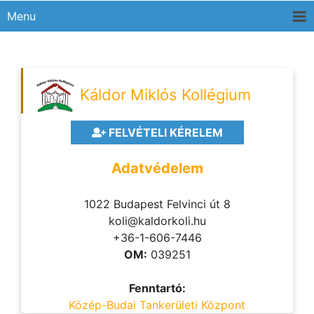
Menu
Káldor Miklós Kollégium
FELVÉTELI KÉRELEM
Adatvédelem
1022 Budapest Felvinci út 8
koli@kaldorkoli.hu
+36-1-606-7446
OM:
039251
Fenntartó:
Közép-Budai Tankerületi Központ