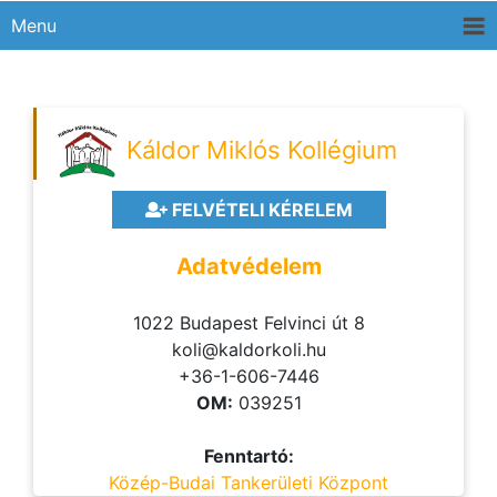
Menu
Káldor Miklós Kollégium
FELVÉTELI KÉRELEM
Adatvédelem
1022 Budapest Felvinci út 8
koli@kaldorkoli.hu
+36-1-606-7446
OM:
039251
Fenntartó:
Közép-Budai Tankerületi Központ