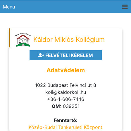
Menu
Káldor Miklós Kollégium
FELVÉTELI KÉRELEM
Adatvédelem
1022 Budapest Felvinci út 8
koli@kaldorkoli.hu
+36-1-606-7446
OM:
039251
Fenntartó:
Közép-Budai Tankerületi Központ