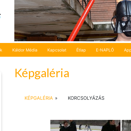
ok
Káldor Média
Kapcsolat
Étlap
E-NAPLÓ
App
Képgaléria
KÉPGALÉRIA
»
KORCSOLYÁZÁS