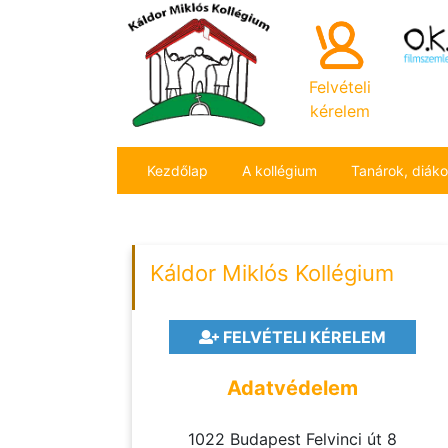
Felvételi
kérelem
Kezdőlap
A kollégium
Tanárok, diák
Káldor Miklós Kollégium
FELVÉTELI KÉRELEM
Adatvédelem
1022 Budapest Felvinci út 8