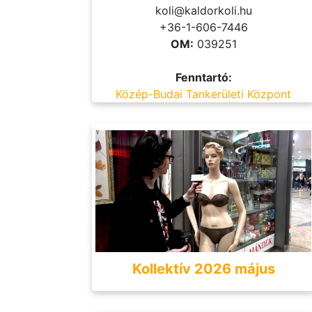
koli@kaldorkoli.hu
+36-1-606-7446
OM:
039251
Fenntartó:
Közép-Budai Tankerületi Központ
Kollektív 2026 május