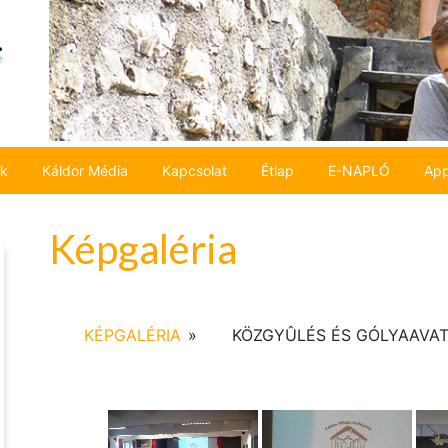
ok
Káldor Média
Kapcsolat
Étlap
E-NAPLÓ
App
Képgaléria
KÉPGALÉRIA
»
KÖZGYÛLÉS ÉS GÓLYAAVA