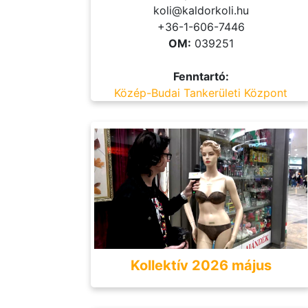
koli@kaldorkoli.hu
+36-1-606-7446
OM:
039251
Fenntartó:
Közép-Budai Tankerületi Központ
Kollektív 2026 május