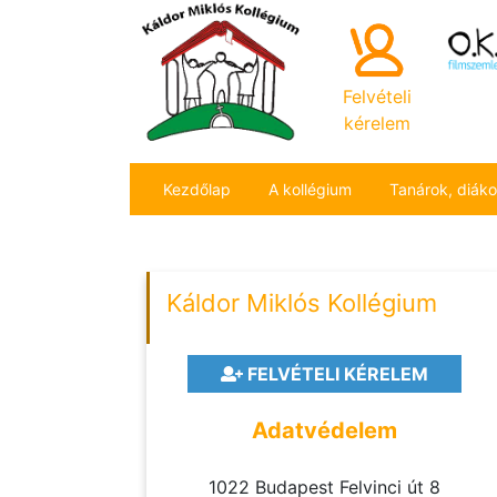
Felvételi
kérelem
Kezdőlap
A kollégium
Tanárok, diák
Káldor Miklós Kollégium
FELVÉTELI KÉRELEM
Adatvédelem
1022 Budapest Felvinci út 8