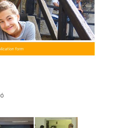
lication form
TÓ