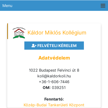
Menu
Káldor Miklós Kollégium
FELVÉTELI KÉRELEM
Adatvédelem
1022 Budapest Felvinci út 8
koli@kaldorkoli.hu
+36-1-606-7446
OM:
039251
Fenntartó:
Közép-Budai Tankerületi Központ