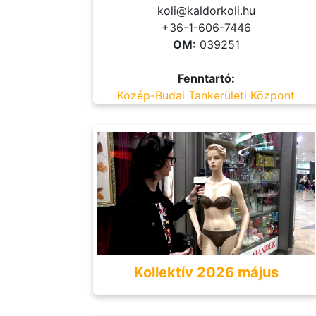
koli@kaldorkoli.hu
+36-1-606-7446
OM:
039251
Fenntartó:
Közép-Budai Tankerületi Központ
Kollektív 2026 május