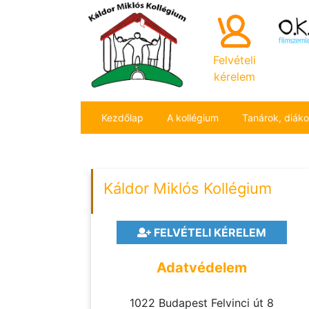
Felvételi
kérelem
Kezdőlap
A kollégium
Tanárok, diák
Káldor Miklós Kollégium
FELVÉTELI KÉRELEM
Adatvédelem
1022 Budapest Felvinci út 8