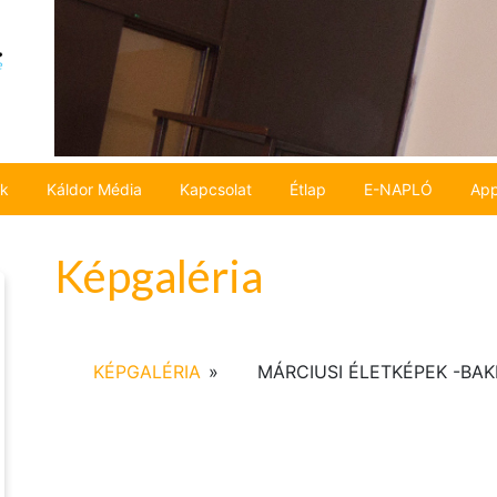
ok
Káldor Média
Kapcsolat
Étlap
E-NAPLÓ
App
Képgaléria
KÉPGALÉRIA
»
MÁRCIUSI ÉLETKÉPEK -BAK