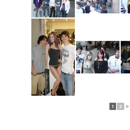
1
2
►