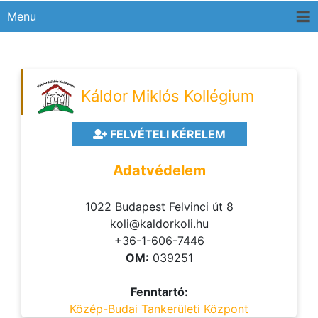
Menu
Káldor Miklós Kollégium
FELVÉTELI KÉRELEM
Adatvédelem
1022 Budapest Felvinci út 8
koli@kaldorkoli.hu
+36-1-606-7446
OM:
039251
Fenntartó:
Közép-Budai Tankerületi Központ