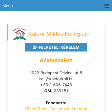
Menu
Káldor Miklós Kollégium
FELVÉTELI KÉRELEM
Adatvédelem
1022 Budapest Felvinci út 8
koli@kaldorkoli.hu
+36-1-606-7446
OM:
039251
Fenntartó:
Közép-Budai Tankerületi Központ