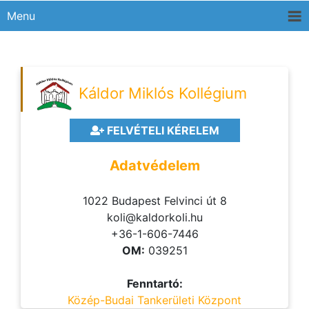
Menu
Káldor Miklós Kollégium
FELVÉTELI KÉRELEM
Adatvédelem
1022 Budapest Felvinci út 8
koli@kaldorkoli.hu
+36-1-606-7446
OM:
039251
Fenntartó:
Közép-Budai Tankerületi Központ