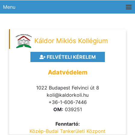
Menu
Káldor Miklós Kollégium
FELVÉTELI KÉRELEM
Adatvédelem
1022 Budapest Felvinci út 8
koli@kaldorkoli.hu
+36-1-606-7446
OM:
039251
Fenntartó:
Közép-Budai Tankerületi Központ