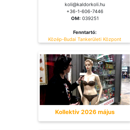
koli@kaldorkoli.hu
+36-1-606-7446
OM:
039251
Fenntartó:
Közép-Budai Tankerületi Központ
Kollektív 2026 május