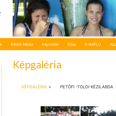
ok
Káldor Média
Kapcsolat
Étlap
E-NAPLÓ
App
Képgaléria
KÉPGALÉRIA
»
PETÖFI -TOLDI KÉZILABDA