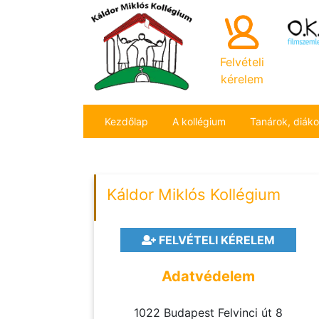
Felvételi
kérelem
Kezdőlap
A kollégium
Tanárok, diák
Káldor Miklós Kollégium
FELVÉTELI KÉRELEM
Adatvédelem
1022 Budapest Felvinci út 8