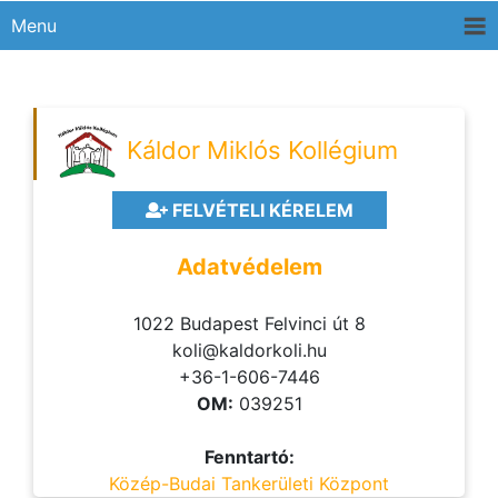
Menu
Káldor Miklós Kollégium
FELVÉTELI KÉRELEM
Adatvédelem
1022 Budapest Felvinci út 8
koli@kaldorkoli.hu
+36-1-606-7446
OM:
039251
Fenntartó:
Közép-Budai Tankerületi Központ